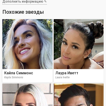
Дополнить информацию ✎
Похожие звезды
Кайла Симмонс
Лаура Иветт
Kayla Simmons
Laura Ivette