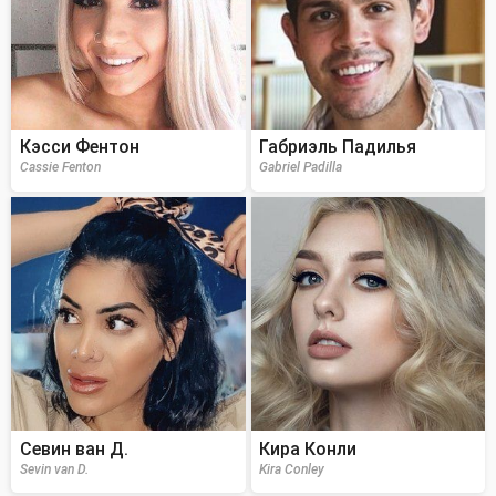
Кэсси Фентон
Габриэль Падилья
Cassie Fenton
Gabriel Padilla
Севин ван Д.
Кира Конли
Sevin van D.
Kira Conley