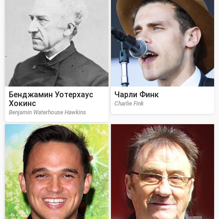
Бенджамин Уотерхаус
Чарли Финк
Хокинс
Charlie Fink
Benjamin Waterhouse Hawkins