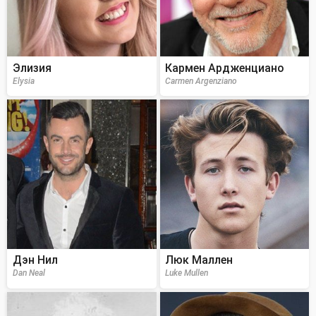
Элизия
Кармен Ардженциано
Elysia
Carmen Argenziano
Дэн Нил
Люк Маллен
Dan Neal
Luke Mullen