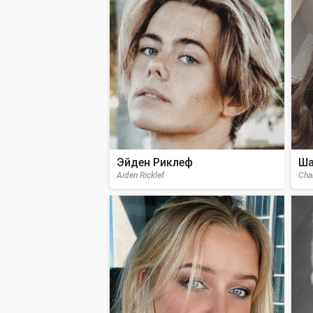
Эйден Риклеф
Ша
Aiden Ricklef
Cha