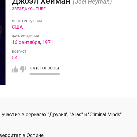
Джоэл Хейман
(Joel Heyman)
ЗВЕЗДА YOUTUBE
МЕСТО РОЖДЕНИЯ
США
ДАТА РОЖДЕНИЯ
16 сентября
,
1971
ВОЗРАСТ
54
0% (0 ГОЛОСОВ)
стие в сериалах "Друзья", "Alias" и "Criminal Minds".
иверситет в Остине.