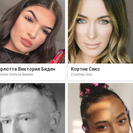
рлотта Виктория Биден
Кортни Сикс
rlotte Victoria Beeden
Courtney Sixx