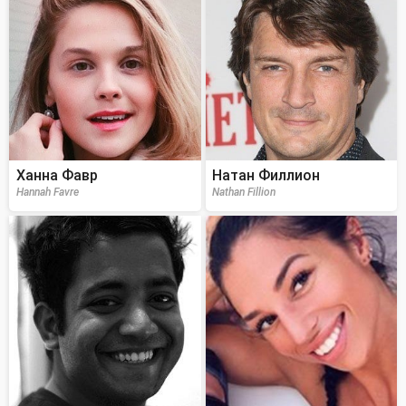
Ханна Фавр
Натан Филлион
Hannah Favre
Nathan Fillion