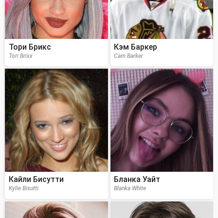
Тори Брикс
Кэм Баркер
Tori Brixx
Cam Barker
Кайли Бисутти
Бланка Уайт
Kylie Bisutti
Blanka White