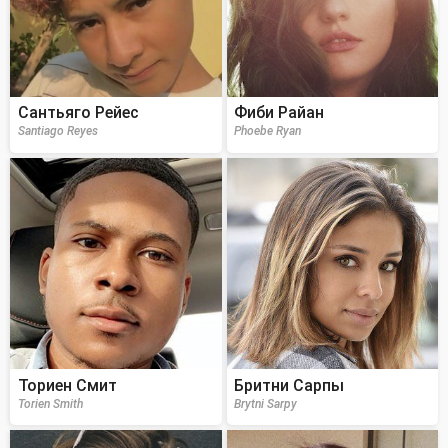
Сантьяго Рейес
Фиби Райан
Santiago Reyes
Phoebe Ryan
Ториен Смит
Бритни Сарпы
Torien Smith
Brytni Sarpy