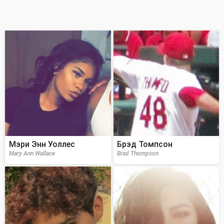
Мэри Энн Уоллес
Брэд Томпсон
Mary Ann Wallace
Brad Thompson