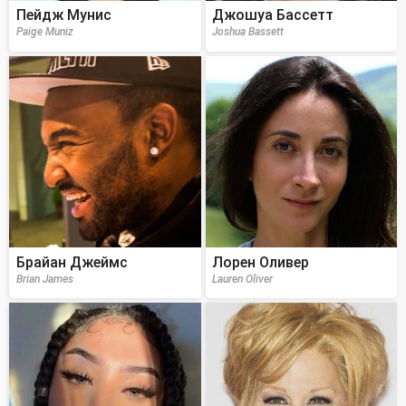
Пейдж Мунис
Джошуа Бассетт
Paige Muniz
Joshua Bassett
Брайан Джеймс
Лорен Оливер
Brian James
Lauren Oliver