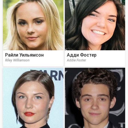
Райли Уильямсон
Адди Фостер
Riley Williamson
Addie Foster