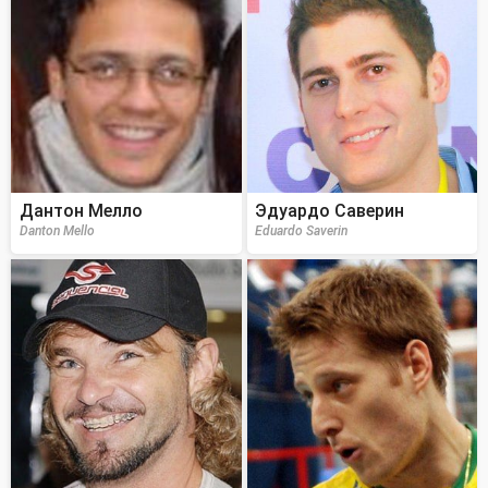
Дантон Мелло
Эдуардо Саверин
Danton Mello
Eduardo Saverin