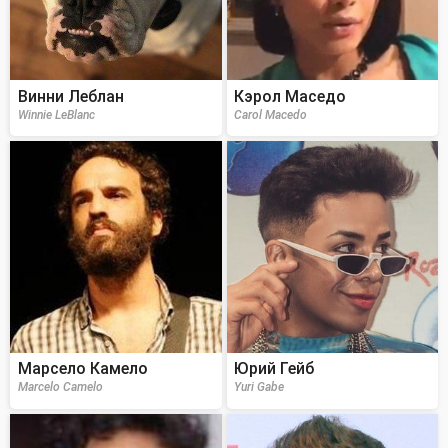
Винни Леблан
Кэрол Маседо
Winnie LeBlanc
Carol Macedo
Марсело Камело
Юрий Гейб
Marcelo Camelo
Yuri Gabe