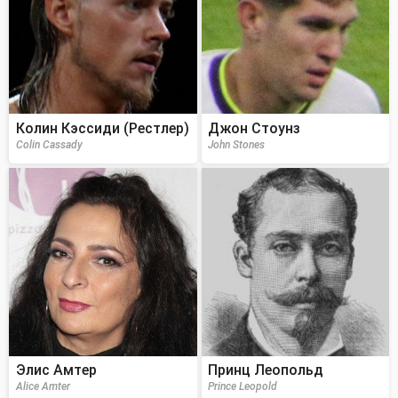
Колин Кэссиди (Рестлер)
Джон Стоунз
Colin Cassady
John Stones
Элис Амтер
Принц Леопольд
Alice Amter
Prince Leopold