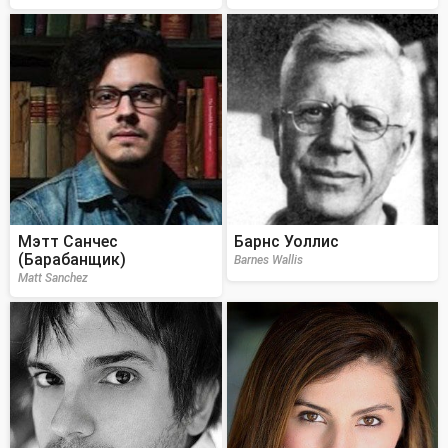
Мэтт Санчес
Барнс Уоллис
(Барабанщик)
Barnes Wallis
Matt Sanchez