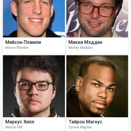
Мейсон Пламли
Микки Мэдден
Mason Plumlee
Mickey Madden
Маркус Хилл
Тайрон Магнус
Marcus Hill
Tyrone Magnus