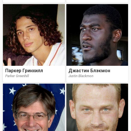
Паркер Гринхилл
Джастин Блэкмон
Parker Greenhill
Justin Blackmon