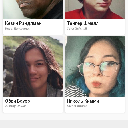
Кевин Рэндлман
Тайлер Шмалл
Kevin Randleman
Tyler Schmall
Обри Бауэр
Николь Кимми
Aubrey Bower
Nicole Kimmi