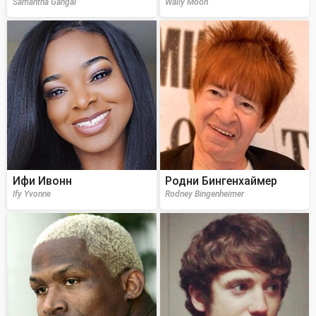
Samantha Gangal
Wally Moon
Ифи Ивонн
Родни Бингенхаймер
Ify Yvonne
Rodney Bingenheimer