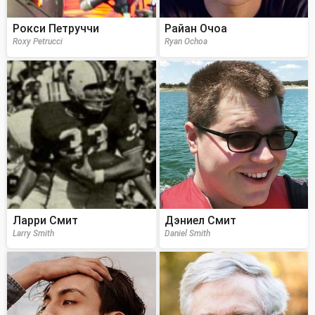
Рокси Петруччи
Райан Очоа
Roxy Petrucci
Ryan Ochoa
Ларри Смит
Дэниел Смит
Larry Smith
Daniel Smith