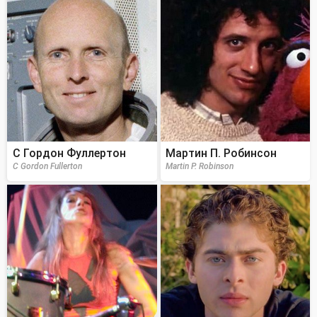
C Гордон Фуллертон
Мартин П. Робинсон
C Gordon Fullerton
Martin P. Robinson