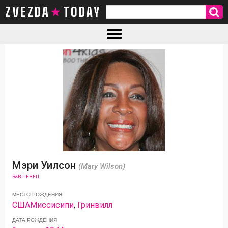
ZVEZDA TODAY
Мэри Уилсон
(Mary Wilson)
R&B ПЕВЕЦ
МЕСТО РОЖДЕНИЯ
США
Миссисипи
,
Гринвилл
ДАТА РОЖДЕНИЯ