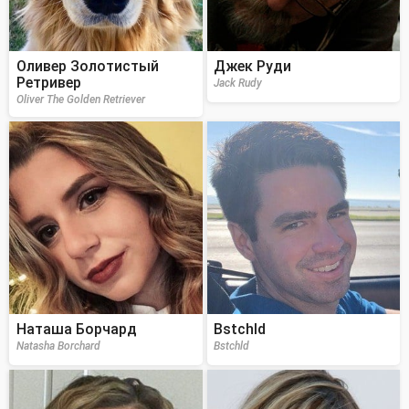
Оливер Золотистый
Джек Руди
Ретривер
Jack Rudy
Oliver The Golden Retriever
Наташа Борчард
Bstchld
Natasha Borchard
Bstchld