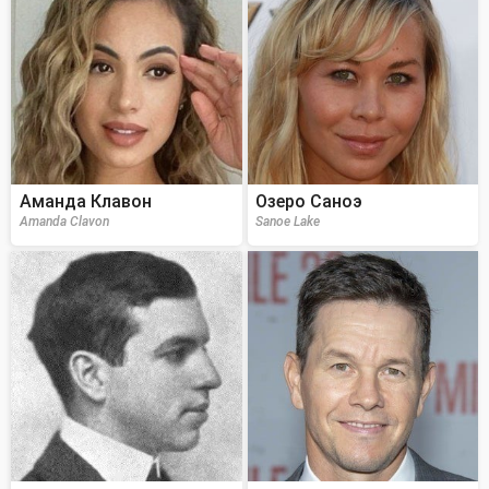
Аманда Клавон
Озеро Саноэ
Amanda Clavon
Sanoe Lake