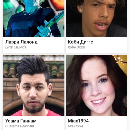
Ларри Лалонд
Коби Диггс
Larry LaLonde
Kobe Diggs
Усама Ганнам
Miax1994
Oussama Ghannam
Miax1994