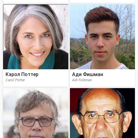
Кэрол Поттер
Ади Фишман
Carol Potter
Adi Fishman