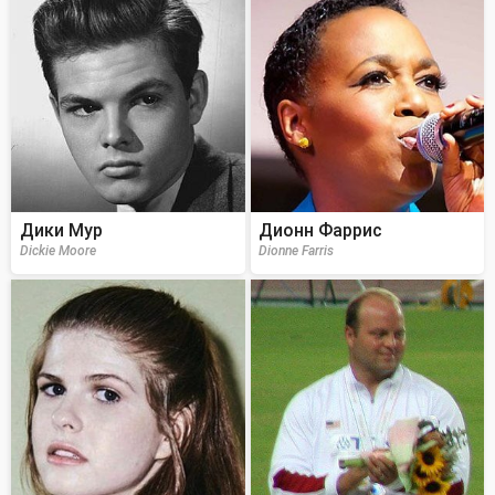
Дики Мур
Дионн Фаррис
Dickie Moore
Dionne Farris