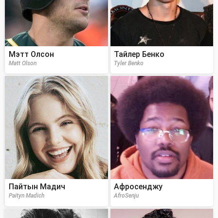
Мэтт Олсон
Тайлер Бенко
Matt Olson
Tyler Benko
Пайтын Мадич
Афросенджу
Paityn Madich
AfroSenju