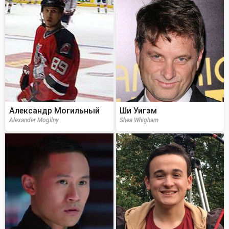
Александр Могильный
Ши Уигэм
Alexander Mogilny
Shea Whigham