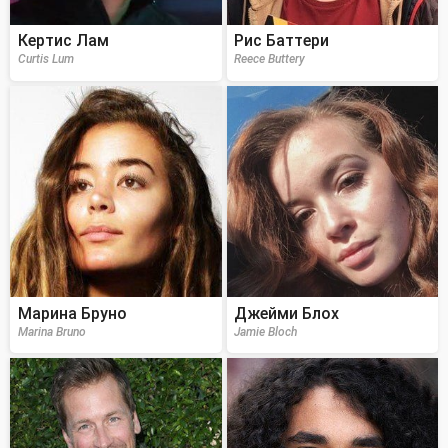
Кертис Лам
Рис Баттери
Curtis Lum
Reece Buttery
Марина Бруно
Джейми Блох
Marina Bruno
Jamie Bloch