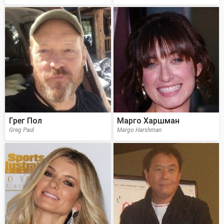
Грег Пол
Марго Харшман
Greg Paul
Margo Harshman