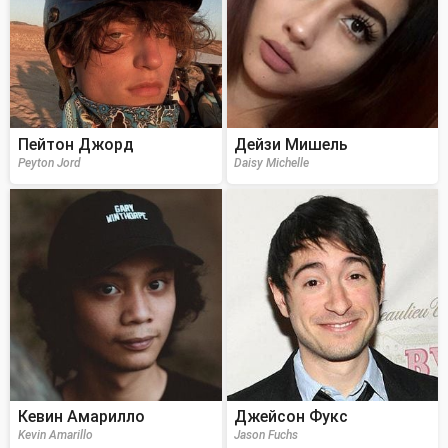
Пейтон Джорд
Дейзи Мишель
Peyton Jord
Daisy Michelle
Кевин Амарилло
Джейсон Фукс
Kevin Amarillo
Jason Fuchs