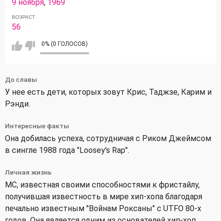
9 ноября
,
1969
ВОЗРАСТ
56
0% (0 ГОЛОСОВ)
До славы
У нее есть дети, которых зовут Крис, Таджзе, Карим и
Рэнди.
Интересные факты
Она добилась успеха, сотрудничая с Риком Джеймсом
в сингле 1988 года "Loosey's Rap".
Личная жизнь
MC, известная своими способностями к фристайлу,
получившая известность в мире хип-хопа благодаря
печально известным "Войнам Роксаны" с UTFO 80-х
годов. Она является одним из основателей хип-хоп