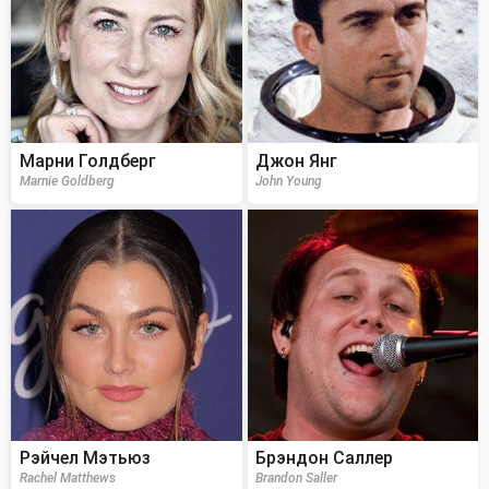
Марни Голдберг
Джон Янг
Marnie Goldberg
John Young
Рэйчел Мэтьюз
Брэндон Саллер
Rachel Matthews
Brandon Saller