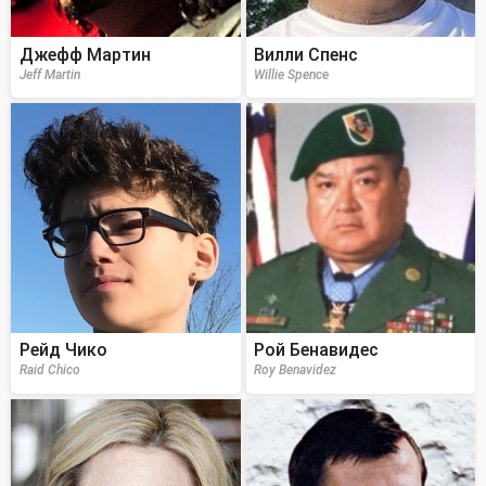
Джефф Мартин
Вилли Спенс
Jeff Martin
Willie Spence
Рейд Чико
Рой Бенавидес
Raid Chico
Roy Benavidez