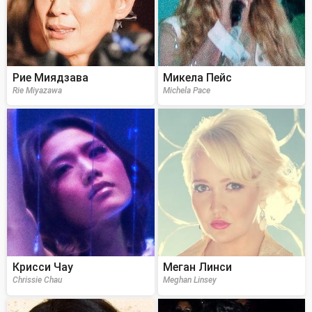
Рие Миядзава
Микела Пейс
Rie Miyazawa
Michela Pace
Крисси Чау
Меган Линси
Chrissie Chau
Meghan Linsey