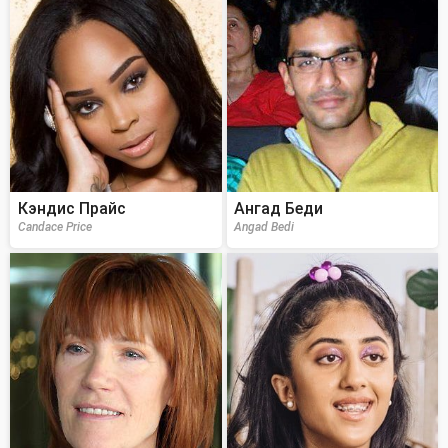
Кэндис Прайс
Ангад Беди
Candace Price
Angad Bedi