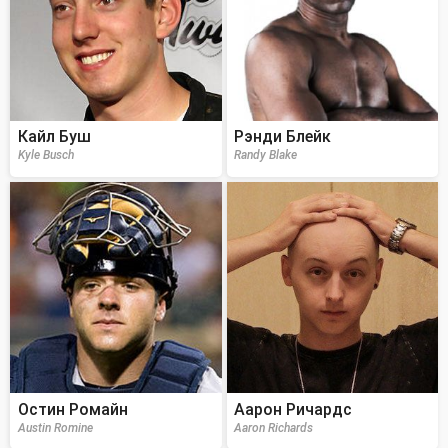
Кайл Буш
Рэнди Блейк
Kyle Busch
Randy Blake
Остин Ромайн
Аарон Ричардс
Austin Romine
Aaron Richards