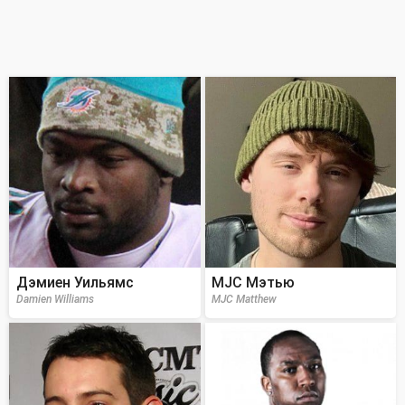
Дэмиен Уильямс
MJC Мэтью
Damien Williams
MJC Matthew