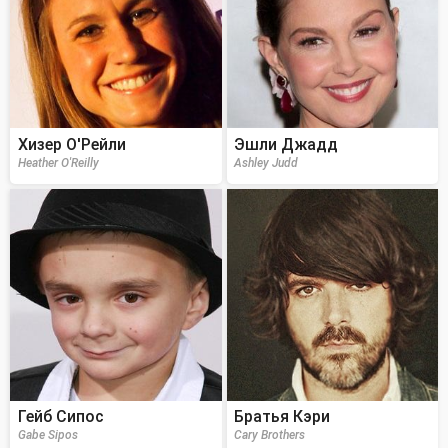
Хизер О'Рейли
Эшли Джадд
Heather O'Reilly
Ashley Judd
Гейб Сипос
Братья Кэри
Gabe Sipos
Cary Brothers