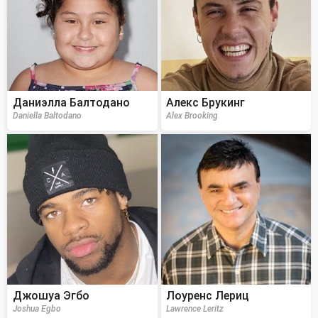
Даниэлла Балтодано
Алекс Брукинг
Daniella Baltodano
Alex Brooking
Джошуа Эгбо
Лоуренс Лериц
Joshua Egbo
Lawrence Leritz