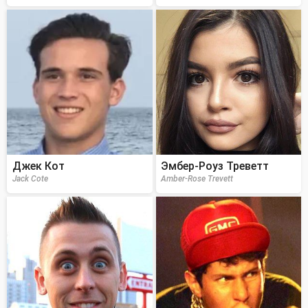
Джек Кот
Эмбер-Роуз Треветт
Jack Cote
Amber-Rose Trevett