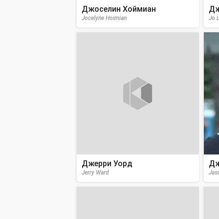
Джоселин Хоймиан
Дж
Jocelyne Hoimian
Jo 
Джерри Уорд
Дж
Jerry Ward
Jas