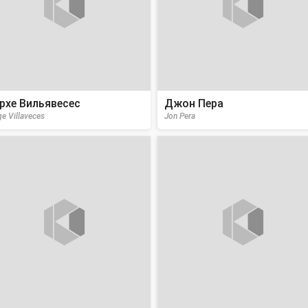
рхе Вильявесес
Джон Пера
ge Villaveces
Jon Pera