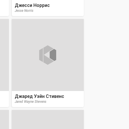
Джесси Норрис
Jesse Norris
Джаред Уэйн Стивенс
Jared Wayne Stevens