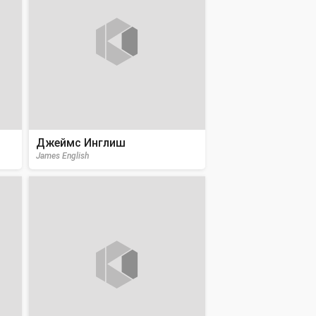
Джеймс Инглиш
James English