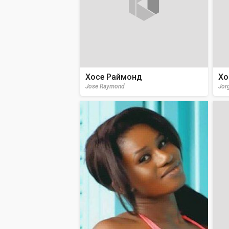
Хосе Раймонд
Хо
Jose Raymond
Jor