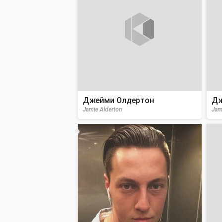
Джейми Олдертон
Дж
Jamie Alderton
Jam