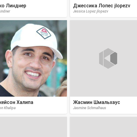
о Линднер
Джессика Лопес jlopezv
Lindner
Jessica Lopez jlopezv
ейсон Халипа
Жасмин Шмальхаус
on Khalipa
Jasmine Schmalhaus